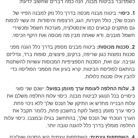
כשמדובר בביטוח מבנה, הנה כמה דברים שחשוב לדעת:
1. כיסוי
: ביטוח מבנה מכסה בדרך כלל נזק למבנה הפיזי של
הנכס שלך, כולל הקירות, הגג, הרצפות והיסודות. זה עשוי לכסות
גם מתקנים קבועים כמו אינסטלציה, מערכות חשמל ומכשירי
חשמל מובנים. ודא שאתה מבין מה מכוסה ואת היקף הכיסוי.
2. סכנות מכוסות:
ביטוח מבנים מספק בדרך כלל הגנה מפני
סכנות נפוצות כגון שריפה, ברקים, פיצוצים, סופות ברד, ונדליזם
וגניבה. עם זאת, הסכנות הספציפיות המכוסות עשויות להשתנות
בהתאם לפוליסת הביטוח. קרא בעיון את מסמכי הפוליסה כדי
להבין אילו סכנות כלולות.
3. עלות החלפה לעומת ערך מזומן בפועל:
ישנם שני סוגי
כיסויים בכל הנוגע לביטוח מבנה. כיסוי עלות החלפה משלם את
עלות הבנייה מחדש או התיקון של הנכס שלך ללא ניכוי פחת.
כיסוי ערך מזומן בפועל לוקח בחשבון פחת, כלומר תקבל את
הערך הנוכחי של הנכס שלך, בהתחשב בגילו ובמצבו. כיסוי עלות
החלפה מומלץ בדרך כלל להגנה טובה יותר.
4. השתתפות עצמית:
השתתפות עצמית היא הסכום שעליכם