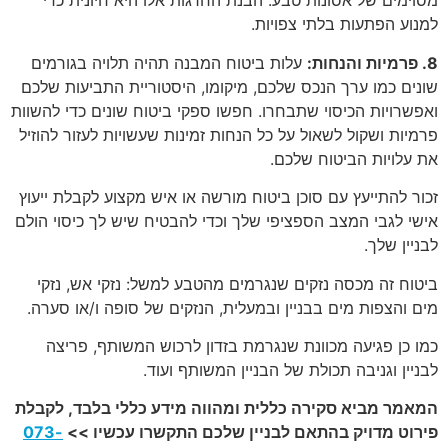
מסוימים של אסונות טבע. הבנת החרגות אלו היא חיונית כדי
למנוע הפתעות בלתי צפויות.
8. פרמיות והנחות:
עלות ביטוח המבנה תהיה תלויה בגורמים
שונים כמו ערך הנכס שלכם, מיקומו, היסטוריית התביעות שלכם
ואפשרויות הכיסוי שתבחרו. חפשו ספקי ביטוח שונים כדי להשוות
פרמיות ושקול לשאול על כל הנחות זמינות שעשויות לעזור להוזיל
את עלויות הביטוח שלכם.
זכור להתייעץ עם סוכן ביטוח מורשה או איש מקצוע לקבלת ייעוץ
אישי לגבי המצב הספציפי שלך וכדי להבטיח שיש לך כיסוי הולם
לבניין שלך.
ביטוח זה מכסה נזקים שנגרמים מהטבע למשל: נזקי אש, נזקי
מים והצפות מים בבניין ובמעלית, הנזקים של סופה ו/או סערה.
כמו כן פגיעה מכוונת שנגרמת בזדון לרכוש המשותף, פריצה
לבניין וגניבה תכולת של הבניין המשותף ועוד.
המאמר מביא סקירה כללית ומהווה מידע כללי בלבד, לקבלת
פירוט מדויק בהתאם לבניין שלכם התקשרו עכשיו >>
073-