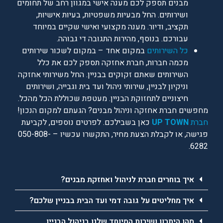
מבנים תספק לכם מענה אישי במגוון רחב של תחומים
ושירותים. החל מבעיות משפטיות, בעיות אישיות,
תקציב, ודיור. מענה מקצועי ואישי שקיים במיוחד
עבורכם. בנוסף, מהירות התגובה די גבוהה.
כל השירותים
במקום אחד – במקום לשכור שירותים
מכמה חברות, חברת אחזקה תספק לכם את כלל
השירותים שאתם זקוקים בבניין. החל משירותי אחזקה
וניקיון לבניין, שירותי ניהול ועד בית וגבייה, ושירותים
חיצוניים לתחזוקת הבניין. מעטפת שכוללת הכל מהכל.
מחפשים חברת אחזקה וניהול מבנים? הגעתם למקום הנכון!
חברת
UP TOWN
כאן בשבילכם. לפרטים נוספים, לקביעת
פגישה, או לקבלת הצעת מחיר, התקשרו עכשיו – 050-808-
6282.
איך בוחרים חברת לניהול ואחזקת מבנים?
איך מחליטים על גובה דמי ועד הבית בבניין שלכם?
מהו היתרון ושירות המיוחד שלנו בניהול הבניין