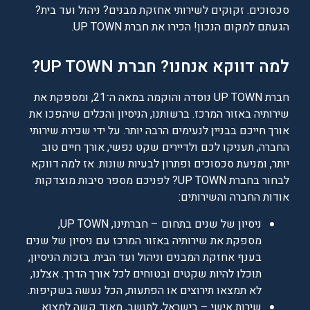
סכסוכים. זקוקים לשירותי אחזקת מבנים? ניהול ועד בית?
הגעתם למקום הנכון! הכירו את חברת UP TOWN.
למה דווקא אנחנו? חברת UP TOWN?
חברת UP TOWN נוסדה והוקמה במאה ה־21, ומספקת את
שירותיה באזור המרכז. ברשותנו, הניסיון והכלים שיהפכו את
אורך חייכם בבניין לנעימים הרבה יותר. על ידי שכירת שירותי
החברה, תעניקו לכם ולדיירים שקט נפשי, אורך חיים טוב
יותר, ומניעת סכסוכים ופתרון לבעיות שונות. אז למה דווקא
לבחור בחברת UP TOWN? לפניכם מספר סיבות מוצדקות
אודות החברה והשירותים:
ניסיון של שנים בתחום – חברתינו, UP TOWN,
מספקת את שירותיה באזור המרכז עם ניסיון של שנים
בענף אחזקת המבנים וניהול ועד הבית. בזכות הניסיון,
תוכלו להיות שקטים ובטוחים לכל אורך הדרך. אצלנו,
לא תמצאו תירוצים או הפתעות, הכל נעשה בשקיפות.
שירות אישי – בישראל, לתושב, מאוד קשה למצוא