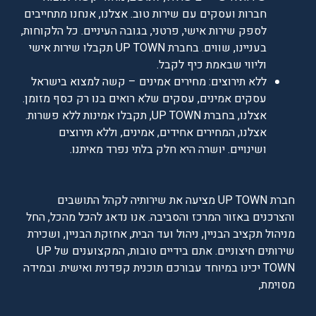
חברות ועסקים עם שירות טוב. אצלנו, אנחנו מתחייבים
לספק שירות אישי, פרטני, בגובה העיניים. כל הלקוחות,
בעניינו, שווים. בחברת UP TOWN תקבלו שירות אישי
וליווי שבאמת כיף לקבל.
ללא תירוצים: מחירים אמינים – קשה למצוא בישראל
עסקים אמינים, עסקים שלא רואים בנו רק כסף מזומן.
אצלנו, בחברת UP TOWN, תקבלו אמינות ללא פשרות.
אצלנו, המחירים אחידים, אמינים, וללא תירוצים
ושינויים. יושרה היא חלק בלתי נפרד מאיתנו.
חברת UP TOWN מציעה את שירותיה לקהל התושבים
והצרכנים באזור המרכז והסביבה. אנו נדאג להכל מהכל, החל
מניהול תקציב הבניין, ניהול ועד הבית, אחזקת הבניין, ושכירת
שירותים חיצוניים. אתם בידיים טובות, המקצוענים של UP
TOWN יכינו במיוחד עבורכם תוכנית קפדנית ואישית. ובמידה
מסוימת,