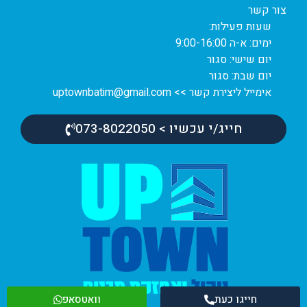
צור קשר
שעות פעילות:
ימים: א-ה 9:00-16:00
יום שישי: סגור
יום שבת: סגור
אימייל ליצירת קשר >> uptownbatim@gmail.com
חייג/י עכשיו > 073-8022050
חייגו כעת
וואטסאפ