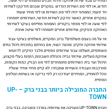
המחירים עבור שירות אחזקה וניהול מבנים מתומחרים לפי שעה,
חודש, או לפי סוג השירות הנדרש. במקרים שבהם תזדקקו לשירות
חד פעמי, התמחור יהיה לפי סוג השירות או לפי מחיר שעתי.
במקרים אחרים, כאשר נזדקק לשירות חודשי, השירותים יתומחרו
לפי שעה או לפי מספר ביקורים. התמחור מתייחס בעיקר לשירותי
האחזקה והניקיון, שירותים אחרים יתומחרו לפי שיטה אחרת.
אז על מה בעצם משלמים? ברוב המקרים, משלמים בעיקר עבור
שירותי אחזקה וניקיון. ומהצד השני, אם בחרתם בתוכנית ניהול בתים
משותפים, תשלמו עבור שירותים נוספים מלבד הניקיון. לדוגמא:
אחזקת מעליות, שירותי גבייה והנהלת חשבונות, הזמנת בעלי מקצוע,
וניהול ועד בית. השירותים מתומחרים לפי סוג הבניין, כמות הקומות,
ומורכבות העבודה והשירות שתבחרו. לא קיים מחיר אחיד שעליו
נוכל להתחייב, המחירים יעודכנו רק לפי בדיקה או בשיחת הטלפון
הסופית.
החברה המובילה ביותר בבני ברק – UP-
TOWN
חברת UP-TOWN מעניקה את שירותיה במרכז והסביבה, בבני ברק