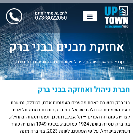
להצעת מחיר חינם
073-8022050
אחזקת מבנים בבני ברק
דף ראשי
»
אזורי פעילות לניהול ואחזקת מבנים
»
אחזקת מבנים בבני
ברק
חברת ניהול ואחזקה בבני ברק
בני ברק נחשבת כאחת מהערים העמוסות אדם, בגודלה, נחשבת
כעיר השמינית הגדולה בישראל. בני ברק שוכנת במחוז תל אביב,
לצדייה, עומדות הערים – תל אביב, רמת גן, ופתח תקווה. בתחילה,
בני ברק נוסדה בשנת 1924 כמושבה, בשנת 1949 הוכרזה כעיר
רשמית בישראל. על פי הנתונים, לשנת 2023, בני ברק מונה