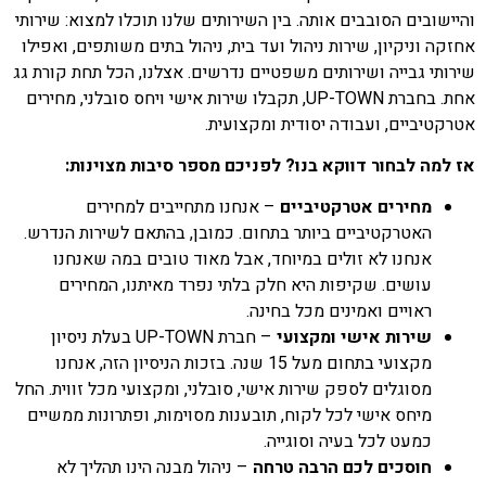
והיישובים הסובבים אותה. בין השירותים שלנו תוכלו למצוא: שירותי
אחזקה וניקיון, שירות ניהול ועד בית, ניהול בתים משותפים, ואפילו
שירותי גבייה ושירותים משפטיים נדרשים. אצלנו, הכל תחת קורת גג
אחת. בחברת UP-TOWN, תקבלו שירות אישי ויחס סובלני, מחירים
אטרקטיביים, ועבודה יסודית ומקצועית.
אז למה לבחור דווקא בנו? לפניכם מספר סיבות מצוינות:
מחירים אטרקטיביים
– אנחנו מתחייבים למחירים
האטרקטיביים ביותר בתחום. כמובן, בהתאם לשירות הנדרש.
אנחנו לא זולים במיוחד, אבל מאוד טובים במה שאנחנו
עושים. שקיפות היא חלק בלתי נפרד מאיתנו, המחירים
ראויים ואמינים מכל בחינה.
שירות אישי ומקצועי
– חברת UP-TOWN בעלת ניסיון
מקצועי בתחום מעל 15 שנה. בזכות הניסיון הזה, אנחנו
מסוגלים לספק שירות אישי, סובלני, ומקצועי מכל זווית. החל
מיחס אישי לכל לקוח, תובענות מסוימות, ופתרונות ממשיים
כמעט לכל בעיה וסוגייה.
חוסכים לכם הרבה טרחה
– ניהול מבנה הינו תהליך לא