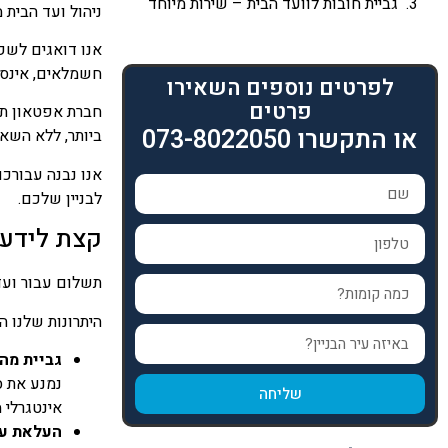
גביית חובות לוועד הבית – שירות מיוחד
ניהול ועד הבית 
אנו דואגים לשק
חשמלאים, אינסטל
לפרטים נוספים השאירו
פרטים
חברת אפטאון תתן
או התקשרו 073-8022050
ביותר, ללא השאר
אנו נבנה עבורכ
לבניין שלכם.
קצת לידע 
תשלום עבור ועד 
היתרונות שלנו הן
גביית מה
נמנע את ס
שליחה
אינטגרלי 
העלאת ער