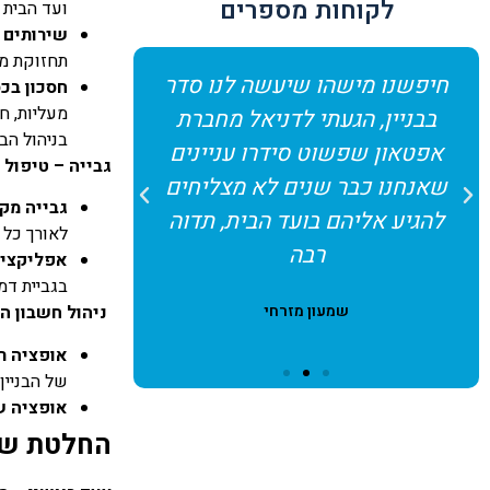
לקוחות מספרים
ועד הבית 
שירותים 
תחזוקת מע
חיפשנו מישהו שיעשה לנו סדר
ממליצה 
חסכון בכס
מעליות, ח
בבניין, הגעתי לדניאל מחברת
town
בניהול הבנ
אפטאון שפשוט סידרו עניינים
פשוט שינו ל
גבייה – טיפול 
שאנחנו כבר שנים לא מצליחים
לקצה.. בג
גבייה מקצ
להגיע אליהם בועד הבית, תדוה
שירות מכל
לאורך כל 
רבה
זמי
אפליקציה
בגביית דמי
שמעון מזרחי
ניהול חשבון הב
אופציה ר
של הבניין 
אופציה ש
החלטת שאת