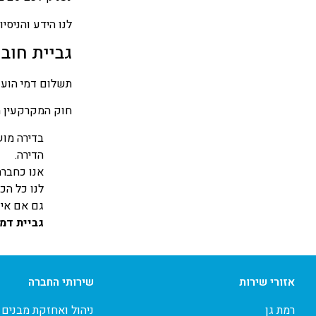
לנו הידע והניסי
גביית חובו
תשלום דמי הועד 
חוק המקרקעין מ
בדירה מוש
הדירה.
אנו כחברת
לנו כל הכ
גם אם אינ
גביית דמי 
לפרטים
אזורי שירות
שירותי החברה
רמת גן
ניהול ואחזקת מבנים