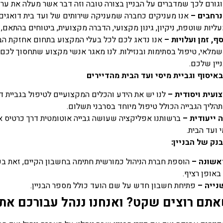
וגורם לכך שמדברים על הבניין בצורה טובה וזה דבר אשר מעלה את ערך ה
נרחבים
–
אנו מעניקים כחברה שמעניקה שירותים של ועד בית דואגים 
ליות שוטפת, ניקיון, גינון מקצועי, הדברה מקצועית, ביטוחים בהתאם,
מאוד על חברת
חיפשתי חברת אחזקה בגוגל
ף, זמן ועלויות
–
אנו נדאג לכם לכל בעלי המקצוע בתחום אחזקת הבני
שמלאי, טיפול בסתימות ובנזילות. לנו מאגר אנשי מקצוע שתחסוך לכם
up לא רק בזכות זה שהם
אחרי שהחברה שמתחזקת לנ
יין שלכם.
נו את הבניין מקצה
את הבניין ברמת גן הגעתי
באיסוף וגביית מיסי ועד הבית מהדיירים
לל דניאל שנותן
לדניאל מאפטאון ואנחנו כב
ועית ויסודית
–
לנו יש את הידע והכלים המקצועיים לטיפול בגביית דמ
 הלב וכמעט תמיד
שנה איתו ומרוצים מאוד!
תהליך הגבייה הכולל טיפול מיוחד בסרבני תשלום.
ן לשאלות.
 ייעודית –
ברשותנו אפליקציה שעושה גבייה אוטומטית דרך כרטיס אש
יואב מור
 ועד הבית.
רבקה חזן
נק של הבניין
:
אשונה
–
הוספת חברת הניהול כמורשית חתימה בחשבון הקיים, זאת ב
באופן רציף.
נייה
–
פתיחת חשבון חדש על שם הועד כולל מספר הבניין.
ם רוצים שקט? ואנחנו ננהל עבורכם את ה