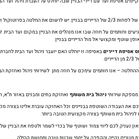
יימים אסיפת ועד עם דיירי הבניין שבה יוחלט על העברת ניהול ועד ה
לרשום את החלטה בפרוטוקול ולתעד הכול.
יעים וחותמים על חוזה שבו אנו מנהלים את הבניין במקום ועד הבית.
אופן שוטף ומקצועי אל מול הדיירים בבניין.
וס אסיפת דיירים
באסיפה זו יוחלט האם יועבר ניהול ועד הבית לחברת
רים.
חלטה – אנו חותמים עימכם על חוזה מתן לשירותי ניהול ואחזקת הבני
 מספקת שירותי
ניהול בית משותף
ואחזקת בתים ומבנים באזור ת”א, ר”
כם את העבודה השוטפת בבניינים וכל האחזקה עוברת אלינו בצורה מקצו
לניהול בית משותף בצורה מקצועית הטובה ביותר.
ון נעניק לכם ליווי צמוד ושוטף של בכדי לשמר ולטפח את הבניין של
ת מגורים נקייה והקפדה על יחסי שכנות טובה ותחושת קהילה.