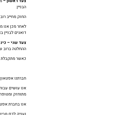
צעד ראשון
–
מק
הבניין.
החוק מחייב רוב של לפחות 2/3 של הדיירים בבניין. יש 
לאחר מכן אנו מג
דואגים לבניין ב
צעד שני – כינ
ההחלטה ברוב של 2/3 מן הדיי
כאשר מתקבלת הה
חברתנו אפטאון
אנו עושים עבור
מתוחזק ומטופח 
אנו בחברת אפטא
נעניק לכם סביב