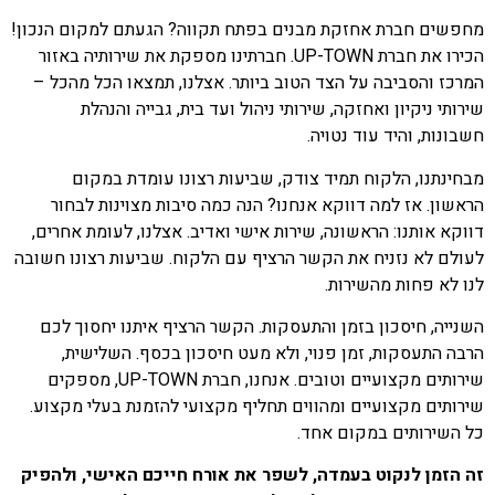
מחפשים חברת אחזקת מבנים בפתח תקווה? הגעתם למקום הנכון!
הכירו את חברת UP-TOWN. חברתינו מספקת את שירותיה באזור
המרכז והסביבה על הצד הטוב ביותר. אצלנו, תמצאו הכל מהכל –
שירותי ניקיון ואחזקה, שירותי ניהול ועד בית, גבייה והנהלת
חשבונות, והיד עוד נטויה.
מבחינתנו, הלקוח תמיד צודק, שביעות רצונו עומדת במקום
הראשון. אז למה דווקא אנחנו? הנה כמה סיבות מצוינות לבחור
דווקא אותנו: הראשונה, שירות אישי ואדיב. אצלנו, לעומת אחרים,
לעולם לא נזניח את הקשר הרציף עם הלקוח. שביעות רצונו חשובה
לנו לא פחות מהשירות.
השנייה, חיסכון בזמן והתעסקות. הקשר הרציף איתנו יחסוך לכם
הרבה התעסקות, זמן פנוי, ולא מעט חיסכון בכסף. השלישית,
שירותים מקצועיים וטובים. אנחנו, חברת UP-TOWN, מספקים
שירותים מקצועיים ומהווים תחליף מקצועי להזמנת בעלי מקצוע.
כל השירותים במקום אחד.
זה הזמן לנקוט בעמדה, לשפר את אורח חייכם האישי, ולהפיק