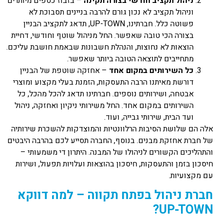
ניהול תקציב חודשי בצורה תקינה
– בזבוז כספים מיותרים
וניהול תקציב לא נכון גורם להרבה בניינים תסבוכת לא
פשוטה כלל. חברתינו, UP-TOWN, תדאג לתקציב הבניין
בצורה הכי טובה שאפשר. החל מניהול שוטף וחודשי, דחיית
הוצאות לא נחוצות, והנהלת חשבונות שבאמת חושבת עליכם.
מתחייבים לתוצאה הטובה ביותר שאפשר.
כל השירותים במקום אחד
– אחזקה שוטפת של הבניין
דורשת מאיתנו הרבה התעסקות, הזמנת בעלי מקצוע ומוצרי
אבטחה, ושירותים נוספים. חברתינו תדאג להכל מהכל, כל
השירותים במקום אחד. החל משירותי ניקיון ואחזקה, ניהול
ועד הבית, שירותי גבייה, ועוד.
אלה הם שלושת הסיבות הרלוונטיות והמוצדקות להשכרת שירותיה
של חברת אחזקת מבנים. בנוסף, החברה תסייע לכם בהרבה היבטים
והתהליכים הקשורים לניהולו של המבנה. היתרון די משמעותי –
חיסכון בזמן והתעסקות, חיסכון בהוצאות ועלויות תפעול, ושירות
עם מקצועיות.
חברת ניהול בפתח תקווה – למה דווקא
UP-TOWN?