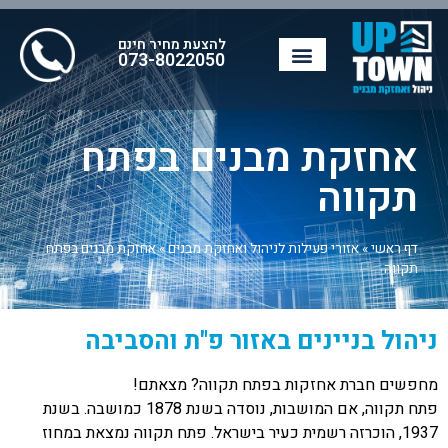
להצעת מחיר חינם
073-8022050
אחזקת מבנים בפתח
תקווה
דף ראשי
»
אזורי פעילות לניהול ואחזקת מבנים
»
אחזקת מבנים בפתח
תקווה
ניהול בניינים באזור פ"ת והסביבה
מחפשים חברת אחזקות בפתח תקווה? מצאתם!
פתח תקווה, אם המושבות, נוסדה בשנת 1878 כמושבה. בשנת
1937, הוכרזה רשמית כעיר בישראל. פתח תקווה נמצאת במחוז