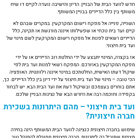
חדש לוועד הבית של הבניין. הדיון והישיבה נועדה לקיים דו שיח
משותף בין כלל הדיירים בבניין המשותף.
השנייה, פנייה אל מפקח רישום המקרקעין. במקרים שבהם לא
קיים ועד בית נוכחי או שפעילותו איננה מורגשת או תקינה, כלל
הדיירים רשאים לפנות אל מפקח רישום המקרקעין לשם מינוי של
ועד בית חיצוני.
אז בקצרה, המינוי יתבצע על ידי החלטת רוב הדיירים או על ידי
מפקח המקרקעין באזורכם. המפקח רשאי למנות ועד בית לפי
שיקול דעתו האישית, החלטתכם במינוי איננה רלוונטית. האופציה
הכי טובה – מינוי של ועד בית חיצוני על ידי דיון בין כלל הדיירים. כך,
אתם בוחרים בעצמכם ובשיקול דעת את ועד הבית הבא. יש לבחור
בקפידה וחוכמה רבה את היורש הבא של נציגות הבניין שלכם.
ועד בית חיצוני – מהם היתרונות בשכירת
חברה חיצונית?
שימוש בחברה חיצונית כנציגה לוועד הבית המשותף הינה בחירה
מצוינת שתוביל רק ליתרונות. חברה חיצונית מסוגלת להתנהל טוב