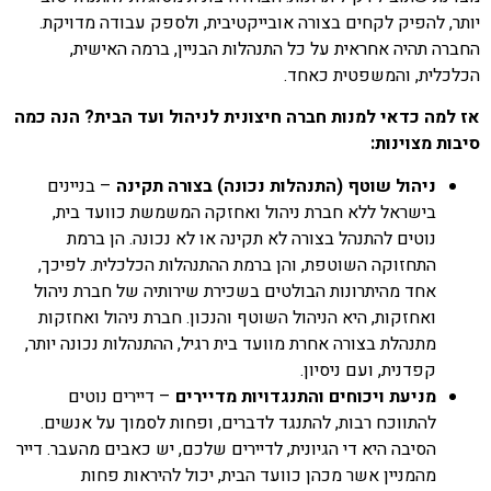
יותר, להפיק לקחים בצורה אובייקטיבית, ולספק עבודה מדויקת.
החברה תהיה אחראית על כל התנהלות הבניין, ברמה האישית,
הכלכלית, והמשפטית כאחד.
אז למה כדאי למנות חברה חיצונית לניהול ועד הבית? הנה כמה
סיבות מצוינות:
ניהול שוטף (התנהלות נכונה) בצורה תקינה
– בניינים
בישראל ללא חברת ניהול ואחזקה המשמשת כוועד בית,
נוטים להתנהל בצורה לא תקינה או לא נכונה. הן ברמת
התחזוקה השוטפת, והן ברמת ההתנהלות הכלכלית. לפיכך,
אחד מהיתרונות הבולטים בשכירת שירותיה של חברת ניהול
ואחזקות, היא הניהול השוטף והנכון. חברת ניהול ואחזקות
מתנהלת בצורה אחרת מוועד בית רגיל, ההתנהלות נכונה יותר,
קפדנית, ועם ניסיון.
מניעת ויכוחים והתנגדויות מדיירים
– דיירים נוטים
להתווכח רבות, להתנגד לדברים, ופחות לסמוך על אנשים.
הסיבה היא די הגיונית, לדיירים שלכם, יש כאבים מהעבר. דייר
מהמניין אשר מכהן כוועד הבית, יכול להיראות פחות