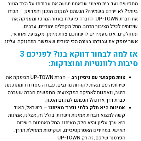
מחפשים ועד בית חיצוני שבאמת יעשה את עבודתו על הצד הטוב
ביותר? לא יירדם בשמירה? הגעתם למקום הנכון והמדויק – הכירו
את חברת UP-TOWN. החברה פועלת באזור המרכז ומעניקה את
שירותיה לכלל הציבור הרחב. החל מקהלים יהודיים, ערבים,
ומחולקים. אנו מעמידים לרשותכם צוות מיומן, מקצועי, ואחראי,
אשר יספק את עבודתו בצורה הכי יסודית שאפשר. התחזוקה, עלינו.
אז למה לבחור דווקא בנו? לפניכם 3
סיבות רלוונטיות ומוצדקות:
צוות מקצועי עם ניסיון רב
– חברת UP-TOWN מספקת את
שירותיה עם מאות לקוחות מרוצים, עבודה מסודרת ומתוכננת
היטב, ונאמנות לאתיקה המקצועית. מחפשים חברה שעברה
כברת דרך ארוכה? הגעתם למקום הנכון.
אמינות היא חלק בלתי נפרד מאיתנו
– בישראל, מאוד
קשה למצוא חברות אמינות וישרות. בגלל זה, אצלנו, אמינות
היא ערך עליון והיא חלק מאיתנו. החל מאמינות בשירות
האישי, במחירים האטרקטיביים, ושקיפות מתחילת הדרך.
הפרטנר שלכם, זה רק UP-TOWN.