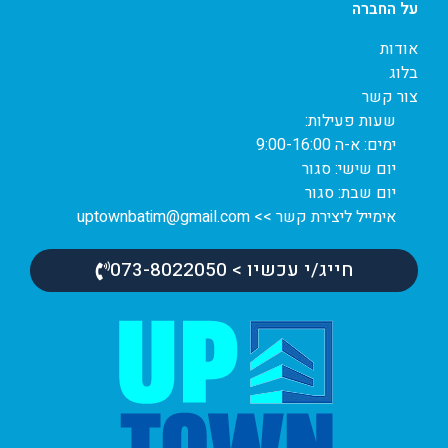
על החברה
אודות
בלוג
צור קשר
שעות פעילות:
ימים: א-ה 9:00-16:00
יום שישי: סגור
יום שבת: סגור
אימייל ליצירת קשר >> uptownbatim@gmail.com
חייג/י עכשיו > 073-8022050