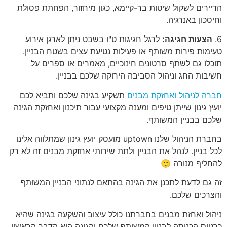
הדיירים לשקול שיטות בר-קיימא, כגון מיחזור, הפחתת פסולת
וחיסכון באנרגיה.
6.
הצעות חגיגה:
לרגל חגיגות ט"ו בשבט ניתן לארגן אירוע
טעימות פירות משותף או פעילות נטיעת עצים בשטח הבניין.
תוכלו גם לשתף סרטונים חינוכיים, מאמרים או ספרים על
חשיבות החג וניהול הסביבה הירוקה שלכם בבניין.
חברה לניהול ואחזקת מבנים
תשקיע בגינה שלכם ותביא לכם
יועץ גינון שייתן טיפים ומענה מקצועי עבור תיכנון ואחזקת הגינה
שלכם בבניין המשותף.
בחברת הניהול שלנו uptown מועסק יועץ גינון שמתלווה אלינו
לכל בניין. לנהל את הבניין ולתת שירותי אחזקת מבנים זה לא רק
להחליף מנורה 🙂
זה גם לדעת לתכנן את הגינה בהתאם לנתוני הבניין המשותף
והצרכים שלכם.
ניהול ואחזת מבנים בחברתנו כולל עיצוב והשקעה בגינה שהיא
כרטיס הכניסה לבניין המשותף שלכם והגינה היא הדבר הראשון