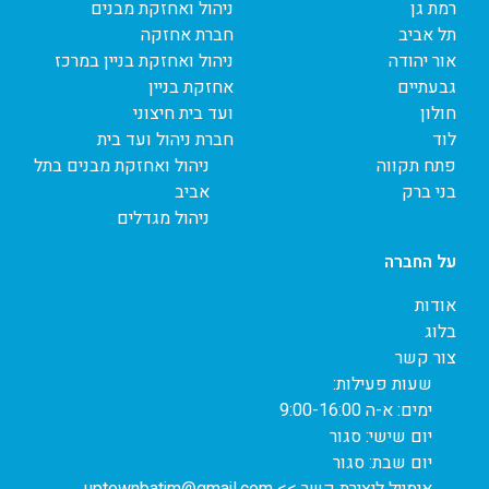
רמת גן
ניהול ואחזקת מבנים
תל אביב
חברת אחזקה
אור יהודה
ניהול ואחזקת בניין במרכז
גבעתיים
אחזקת בניין
חולון
ועד בית חיצוני
לוד
חברת ניהול ועד בית
פתח תקווה
ניהול ואחזקת מבנים בתל
בני ברק
אביב
ניהול מגדלים
על החברה
אודות
בלוג
צור קשר
שעות פעילות:
ימים: א-ה 9:00-16:00
יום שישי: סגור
יום שבת: סגור
אימייל ליצירת קשר >> uptownbatim@gmail.com