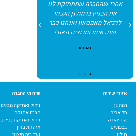
אחרי שהחברה שמתחזקת לנו
בבניין, הג
את הבניין ברמת גן הגעתי
אפטאון שפש
לדניאל מאפטאון ואנחנו כבר
שאנחנו כבר
שנה איתו ומרוצים מאוד!
להגיע אליהם
יואב מור
שמ
אזורי שירות
שירותי החברה
רמת גן
ניהול ואחזקת מבנים
תל אביב
חברת אחזקה
אור יהודה
ניהול ואחזקת בניין ב
גבעתיים
אחזקת בניין
חולון
ועד בית חיצוני