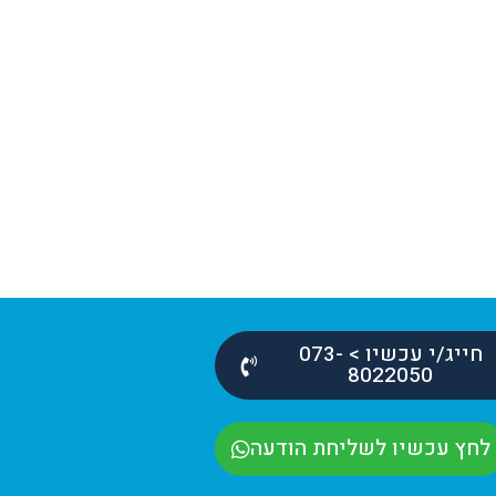
הם
אחרי שהחברה שמתחזקת לנו
צה
את הבניין ברמת גן הגעתי
לדניאל מאפטאון ואנחנו כבר
ד
שנה איתו ומרוצים מאוד!
יואב מור
חייג/י עכשיו > 073-
8022050
לחץ עכשיו לשליחת הודעה