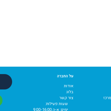
עתי לדניאל מחברת
uptown לא רק בזכות זה ש
וט סידרו עניינים
פשוט שינו לנו את הבניין מק
 שנים לא מצליחים
לקצה.. בגלל דניאל שנותן
 בועד הבית, תדוה
שירות מכל הלב וכמעט תמי
רבה
זמין לשאלות.
עון מזרחי
רבקה חזן
על החברה
אודות
בלוג
מרכז
צור קשר
שעות פעילות:
ימים: א-ה 9:00-16:00