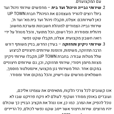
עם המקצוענים.
שירותי גבייה וניהול ועד בית
– מחפשים שירותי ניהול ועד
בית? רוצים להוריד מעצמכם את הניהול? חברת UP TOWN
כאן לשירותכם. אצלנו, תקבלו ניהול ועד בית מא
׳
ועד ת
׳
,
שירותי גבייה הצמודים למנהלת חשבונות ומערכת מחשוב
ניהולית ומסודרת. הכל רשום, הכל מתועד, והכל מנוהל על ידי
רואה חשבון מקצועית. אצלנו, תקבלו שקט נפשי.
שירותי ניקיון ותחזוקה
– בעידן החדש, בניין משותף דורש
הרבה תחזוקה, משימות, והזמנת שירותים חיצוניים לביצוע
שלל מטלות עבודה. בחברת UP TOWN, תקבלו שירותי ניקיון
מצוות מיומן ויסודי, שירותי תחזוקה, וכן, גם שירותים חיצוניים
במקום אחד. החל משירותי גנן מקצועי, אינסטלטור מוסמך,
חשמלאים מורשים עם רישיון, והכל במקום אחד ומסודר.
אנו קשובים לכל צרכי הלקוח, מתאימים את עצמינו אליכם,
ועובדים באופן מסודר ושקוף. לעולם לא ניקח פרויקט שבו לא
נוכל להפיק את המרב. כמו כן, אנו ננהל את תקציב הבניין כך שכולם
יהיו מרוצים. שירות חיצוני אשר ייסב שקט נפשי לכולם, כל הדיירים