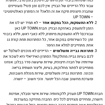
כמה שפחות בזבוזי זמן מיותרים, חיסכון בזמן מרבי, ותועלת
עבור כלל הדיירים של הבניין. אין לכם זמן פנוי? מעוניינים
שחברה חיצונית תיקח את זה הלאה? זה הפתרון האולטימטיבי
– UP TOWN.
ללא התעסקות, הכל במקום אחד
– לא תמיד יש לנו את
הזמן להתעסק באחזקת הבניין. חברת UP TOWN כאן
עבורכם! ללא התעסקות מיותרת, ללא כאבי ראש, וללא בזבוזי
זמן. כל השירותים במקום אחד, כל הפתרונות תחת קורת גג
אחת. מתחייבים למלא את החסר.
פתרונות גבייה ותשלומים
– הדיירים לא מוכנים לשלם? יש
לכם בעיות גבייה מחולקות? הפתרון האידיאלי היא לשכור את
שירותיה של חברה חיצונית, שירות שיעשה סדר בבלגן. אנחנו
מתחייבים לפתור מחלוקות, בעיות, וליצור תשתית בריאה
ונכונה. פתרונות גבייה ותשלומים, שירות מנהלת חשבונות,
ומערכת מחשוב שבה הכל יתועד. והכי חשוב – יושרה.
חברת UP TOWN תעניק ללקוחותיה שירות אישי וסבלני, אמינות
ויושרה, ומחירים מצוינים לכל כיס. החברה מחזיקה במערכות
טכנולוגיות אשר פותרות הרבה בעיות נפוצות, החל מבעיות בניהול,