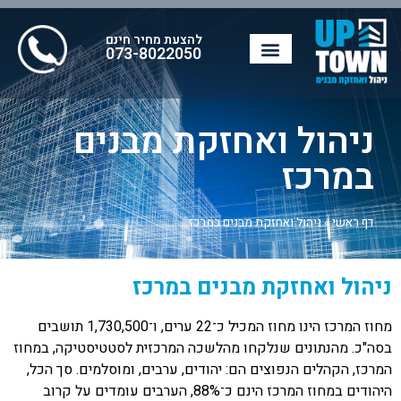
להצעת מחיר חינם
073-8022050
ניהול ואחזקת מבנים
במרכז
דף ראשי
»
ניהול ואחזקת מבנים במרכז
ניהול ואחזקת מבנים במרכז
מחוז המרכז הינו מחוז המכיל כ־22 ערים, ו־1,730,500 תושבים
בסה"כ. מהנתונים שנלקחו מהלשכה המרכזית לסטטיסטיקה, במחוז
המרכז, הקהלים הנפוצים הם: יהודים, ערבים, ומוסלמים. סך הכל,
היהודים במחוז המרכז הינם כ־88%, הערבים עומדים על קרוב