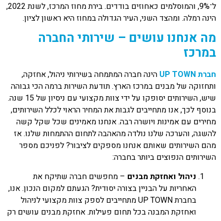
ל־9%, והמוסלמים כאחוזים בודדים. בירת מחוז המרכז, לשנת 2022,
הינה רמלה. ומהצד השני, העיר הגדולה במחוז היא ראשון לציון.
מה אנחנו עושים – שירותי החברה
במרכז
חברת UP TOWN
הינה חברה המתמחה בשירותי ניהול, אחזקה,
ותחזוקה של מבנים במרכז הארץ. תודעת השירות ברמה הכי גבוהה
שיש, השירותים יסופקו על ידי צוות מקצועי עם ניסיון של 15 שנה.
בנוסף לכך, אנו מתחייבים לגבות את המחיר הראוי לכלל השירותים,
מחירים עם אמינות ויושרה רבה. אנחנו מאמינים שכל שקל קשה
להשגה, והערכה שלנו נולדה מהאהבה לתחום ההתמחות שלנו. אז
מהם השירותים שאותם אנחנו מספקים לציבור? לפניכם מספר
השירותים הנפוצים ביותר בחברה:
ניהול ואחזקת מבנים
– מחפשים חברה שתיקח את
האחריות על הבניין בצורה יסודית? הגעתם למקום הנכון. אנו,
בחברת UP TOWN מתחייבים לספק צוות מקצועי לניהול
ואחזקת המבנה בכל תחום פעילות. אחזקת מבנים עושים רק